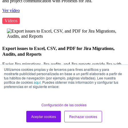
and project communication with Profields for Jira.
Ver vídeo
Vídeos
Export issues to Excel, CSV, and PDF for Jira Migrations,
Audits, and Reports
Easier Jira migrations, Jira audits, and Jira reports outside Jira with
Utilizamos cookies propias y de terceros para fines analíticos y para
Exporter for Jira.
mostrarte publicidad personalizada en base a un perfil elaborado a partir de
tus hábitos de navegación (por ejemplo, páginas visitadas). Lee nuestra
Ver vídeo
política de cookies
aquí
. Puedes obtener más información y configurar tus
preferencias en el siguiente enlace:
Vídeos
Configuración de las cookies
Jira project reporting with eazyBI and Profields
Aceptar cookies
Rechazar cookies
Profields enables enhanced project management in Jira via custom
project fields. When combined with eazyBI, you can create