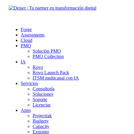
Forge
Assessments
Cloud
PMO
Solución PMO
PMO Collection
IA
Rovo
Rovo Launch Pack
ITSM multicanal con IA
Servicios
Consultoría
Soluciones
Soporte
Licencias
Apps
Projectrak
Budgety
Capacity
Exporter