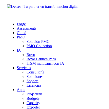
Forge
Assessments
Cloud
PMO
Solución PMO
PMO Collection
IA
Rovo
Rovo Launch Pack
ITSM multicanal con IA
Servicios
Consultoría
Soluciones
Soporte
Licencias
Apps
Projectrak
Budgety
Capacity
Exporter