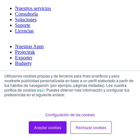
Nuestros servicios
Consultoría
Soluciones
Soporte
Licencias
Nuestras Apps
Projectrak
Exporter
Budgety
Utilizamos cookies propias y de terceros para fines analíticos y para
Compañía
mostrarte publicidad personalizada en base a un perfil elaborado a partir de
Sobre nosotros
tus hábitos de navegación (por ejemplo, páginas visitadas). Lee nuestra
política de cookies
aquí
. Puedes obtener más información y configurar tus
Historia
preferencias en el siguiente enlace:
Únete a Deiser
Programa de becas
Configuración de las cookies
Recursos
Eventos
Aceptar cookies
Rechazar cookies
Podcast
Recursos
Blog