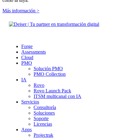
como la tuya.
Más información >
Forge
Assessments
Cloud
PMO
Solución PMO
PMO Collection
IA
Rovo
Rovo Launch Pack
ITSM multicanal con IA
Servicios
Consultoría
Soluciones
Soporte
Licencias
Apps
Projectrak