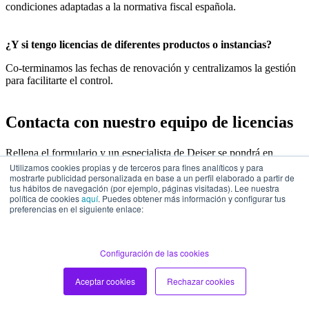
condiciones adaptadas a la normativa fiscal española.
¿Y si tengo licencias de diferentes productos o instancias?
Co-terminamos las fechas de renovación y centralizamos la gestión
para facilitarte el control.
Contacta con nuestro equipo de licencias
Rellena el formulario y un especialista de Deiser se pondrá en
contacto contigo para ayudarte a optimizar y gestionar tus licencias
Utilizamos cookies propias y de terceros para fines analíticos y para
Atlassian.
mostrarte publicidad personalizada en base a un perfil elaborado a partir de
tus hábitos de navegación (por ejemplo, páginas visitadas). Lee nuestra
política de cookies
aquí
. Puedes obtener más información y configurar tus
Revisión personalizada de tu situación actual.
preferencias en el siguiente enlace:
Recomendaciones específicas para ahorrar costes
Acompañamiento en cada paso del proceso
¿Quieres saber cómo convertir en una ventaja la gestión de tus
Configuración de las cookies
licencias? Da el primer paso y déjanos ayudarte.
Aceptar cookies
Rechazar cookies