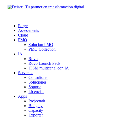
Forge
Assessments
Cloud
PMO
Solución PMO
PMO Collection
IA
Rovo
Rovo Launch Pack
ITSM multicanal con IA
Servicios
Consultoría
Soluciones
Soporte
Licencias
Apps
Projectrak
Budgety
Capacity
Exporter